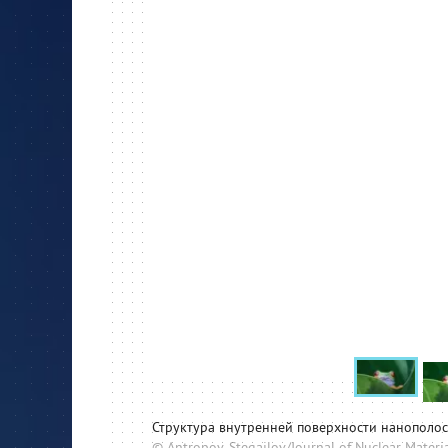
Структура внутренней поверхности нанополос
© Antropov, Stegailov/Journal of Nuclear Materi