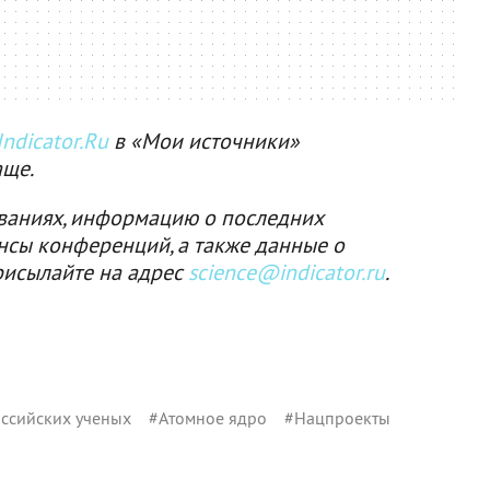
ndicator.Ru
в «Мои источники»
аще.
ваниях, информацию о последних
нсы конференций, а также данные о
рисылайте на адрес
science@indicator.ru
.
ссийских ученых
#
Атомное ядро
#
Нацпроекты