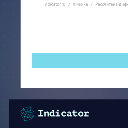
Indicator.ru
/
Физика
/
Рассчитана диф