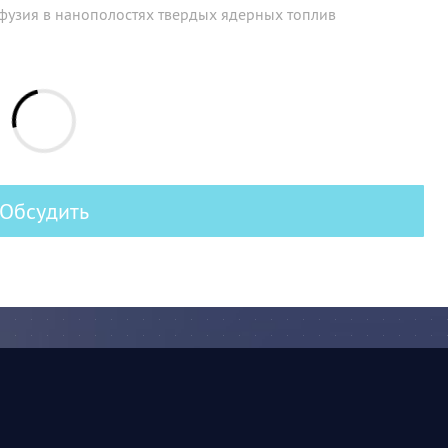
фузия в нанополостях твердых ядерных топлив
Обсудить