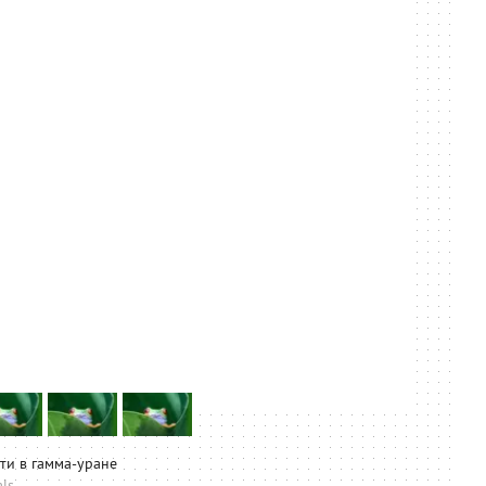
ти в гамма-уране
als