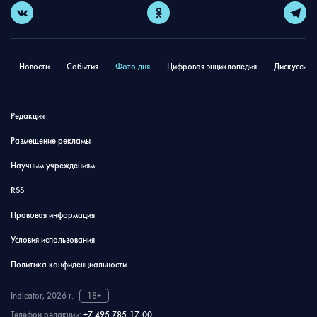
Новости
События
Фото дня
Цифровая энциклопедия
Дискуссион
Редакция
Размещение рекламы
Научным учреждениям
RSS
Правовая информация
Условия использования
Политика конфиденциальности
Indicator, 2026 г.
18+
Телефон редакции:
+7 495 785-17-00