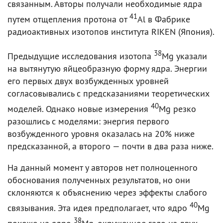
связанным. Авторы получали необходимые ядра
41
путем отщепления протона от
Al в Фабрике
радиоактивных изотопов института RIKEN (Япония).
38
Предыдущие исследования изотопа
Mg указали
на вытянутую яйцеобразную форму ядра. Энергии
его первых двух возбужденных уровней
согласовывались с предсказаниями теоретических
40
моделей. Однако новые измерения
Mg резко
разошлись с моделями: энергия первого
возбужденного уровня оказалась на 20% ниже
предсказанной, а второго — почти в два раза ниже.
На данный момент у авторов нет полноценного
обоснования полученных результатов, но они
склоняются к объяснению через эффекты слабого
40
связывания. Эта идея предполагает, что ядро
Mg
38