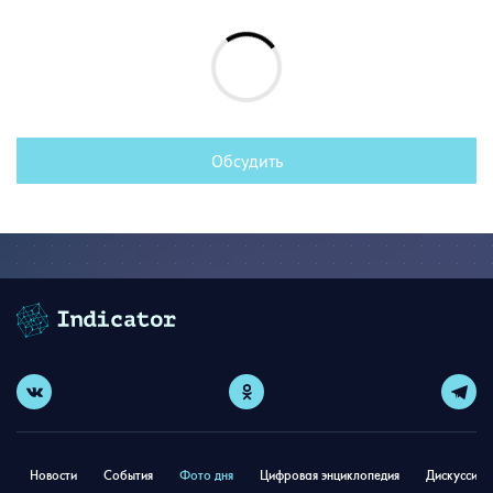
Обсудить
Новости
События
Фото дня
Цифровая энциклопедия
Дискуссион