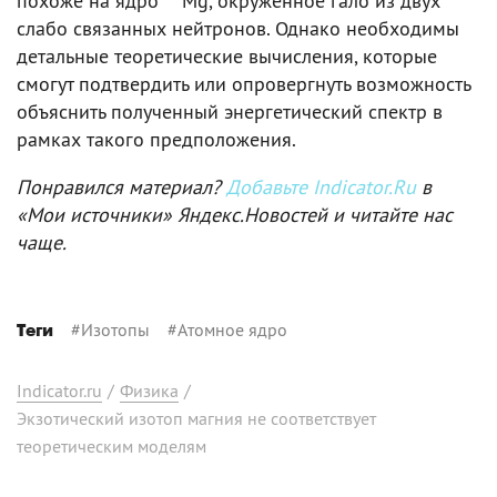
похоже на ядро
Mg, окруженное гало из двух
слабо связанных нейтронов. Однако необходимы
детальные теоретические вычисления, которые
смогут подтвердить или опровергнуть возможность
объяснить полученный энергетический спектр в
рамках такого предположения.
Понравился материал?
Добавьте Indicator.Ru
в
«Мои источники» Яндекс.Новостей и читайте нас
чаще.
#
Изотопы
#
Атомное ядро
Теги
Indicator.ru
/
Физика
/
Экзотический изотоп магния не соответствует
теоретическим моделям