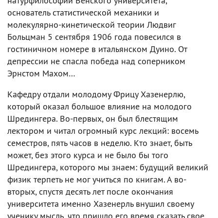
натурфилософии Венского университета,
основатель статистической механики и
молекулярно-кинетической теории Людвиг
Больцман 5 сентября 1906 года повесился в
гостиничном номере в итальянском Дуино. От
депрессии не спасла победа над соперником
Эрнстом Махом…
Кафедру отдали молодому Фрицу Хазенерлю,
который оказал большое влияние на молодого
Шредингера. Во-первых, он был блестящим
лектором и читал огромный курс лекций: восемь
семестров, пять часов в неделю. Кто знает, быть
может, без этого курса и не было бы того
Шредингера, которого мы знаем: будущий великий
физик терпеть не мог учиться по книгам. А во-
вторых, спустя десять лет после окончания
университета именно Хазенерль внушил своему
ученику мысль, что пришло его время сказать свое