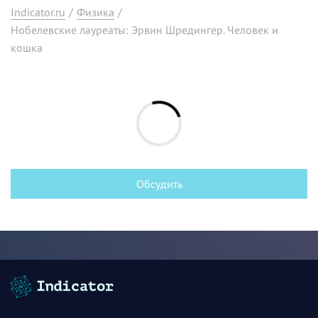
Indicator.ru
/
Физика
/
Нобелевские лауреаты: Эрвин Шредингер. Человек и
кошка
Обсудить