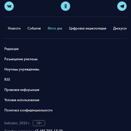
Новости
События
Фото дня
Цифровая энциклопедия
Дискуссион
Редакция
Размещение рекламы
Научным учреждениям
RSS
Правовая информация
Условия использования
Политика конфиденциальности
Indicator, 2026 г.
18+