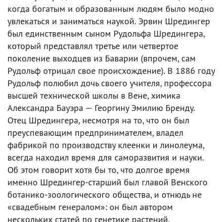
когда богатым и образованным людям было модно
увлекаться и заниматься наукой. Эрвин Шредингер
был единственным сыном Рудольфа Шредингера,
который представлял третье или четвертое
поколение выходцев из Баварии (впрочем, сам
Рудольф отрицал свое происхождение). В 1886 году
Рудольф полюбил дочь своего учителя, профессора
высшей технической школы в Вене, химика
Александра Бауэра — Георгину Эмилию Бренду.
Отец Шредингера, несмотря на то, что он был
преуспевающим предпринимателем, владел
фабрикой по производству клеенки и линолеума,
всегда находил время для саморазвития и науки.
Об этом говорит хотя бы то, что долгое время
именно Шредингер-старший был главой Венского
ботанико-зоологического общества, и отнюдь не
«свадебным генералом»: он был автором
нескольких статей по генетике растений.