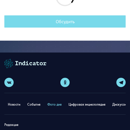
Обсудить
Новости
События
Фото дня
Цифровая энциклопедия
Дискуссион
Редакция