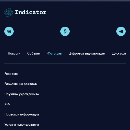
Новости
События
Фото дня
Цифровая энциклопедия
Дискуссион
Редакция
Размещение рекламы
Научным учреждениям
RSS
Правовая информация
Условия использования