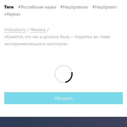
#
Российская наука
#
Нацпроекты
#
Нацпроект
Теги
«Наука»
Indicator.ru
/
Физика
/
«Кажется, что так и должно быть — теоретик во главе
экспериментального института»
Обсудить