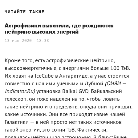
ЧИТАЙТЕ ТАКЖЕ
Астрофизики выяснили, где рождаются
нейтрино высоких энергий
13 мая 2020, 18:38
Кроме того, есть астрофизические нейтрино,
высокоэнергетичные, с энергиями больше 100 ТэВ.
Их ловят на IceCube в Антарктиде, а у нас строится
совместно с нашими учеными и Дубной
(ОИЯИ —
Indicator.Ru)
установка Baikal GVD, Байкальский
телескоп, он тоже нацелен на то, чтобы ловить
такие нейтрино и определять, откуда они приходят,
какие источники. Они все приходят извне нашей
Галактики — в ней просто нет таких источников
такой энергии, это сотни ТэВ. Фактически,
появилась нейтринная астрономия. В ближайшие