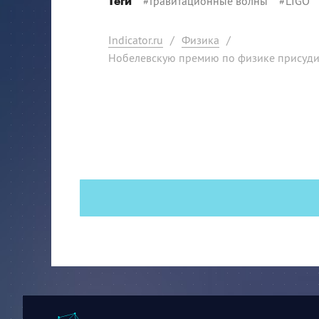
#
Гравитационные волны
#
LIGO
Теги
Indicator.ru
/
Физика
/
Нобелевскую премию по физике присуди