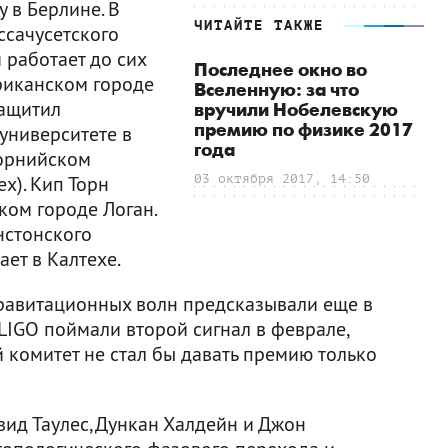
 в Берлине. В
ЧИТАЙТЕ ТАКЖЕ
ссачусетского
и работает до сих
Последнее окно во
риканском городе
Вселенную: за что
защитил
вручили Нобелевскую
премию по физике 2017
университете в
года
форнийском
х). Кип Торн
03 октября 2017, 14:50
ком городе Логан.
нстонского
ает в Калтехе.
равитационных волн предсказывали еще в
LIGO поймали второй сигнал в феврале,
 комитет не стал бы давать премию только
вид Таулес, Дункан Халдейн и Джон