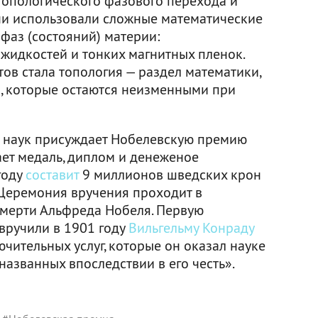
 топологического фазового перехода и
ни использовали сложные математические
фаз (состояний) материи:
 жидкостей и тонких магнитных пленок.
ов стала топология — раздел математики,
, которые остаются неизменными при
 наук присуждает Нобелевскую премию
ает медаль, диплом и денеженое
году
составит
9 миллионов шведских крон
 Церемония вручения проходит в
 смерти Альфреда Нобеля. Первую
вручили в 1901 году
Вильгельму Конраду
чительных услуг, которые он оказал науке
названных впоследствии в его честь».