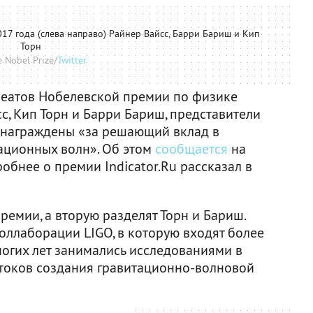
7 года (слева направо) Райнер Вайсc, Барри Бариш и Кип
Торн
 Nobel Prize/
Twitter
реатов Нобелевской премии по физике
cс, Кип Торн и Барри Бариш, представители
 награждены «за решающий вклад в
тационных волн». Об этом
сообщается
на
бнее о премии Indicator.Ru рассказал в
ремии, а вторую разделят Торн и Бариш.
оллаборации LIGO, в которую входят более
ногих лет занимались исследованиями в
истоков создания гравитационно-волновой