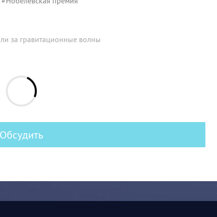
#
Нобелевская премия
ли за гравитационные волны
Обсудить