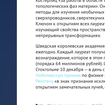
Костерлиц «за работы в области
топологических фаз материи». О
методы для изучения необычных 
сверхпроводников, сверхтекучих
Ключом к открытиям всех лауреат
изучающий свойства пространств
непрерывных трансформациях.
Шведская королевская академия
ежегодно. Каждый лауреат получ
вознаграждение, которое в этом 
(порядка 64 миллионов рублей).
Стокгольме 10 декабря — в день
Нобелевскую премию
по физике 
Рентгену
«в знак признания исклю
открытием замечательных лучей, 