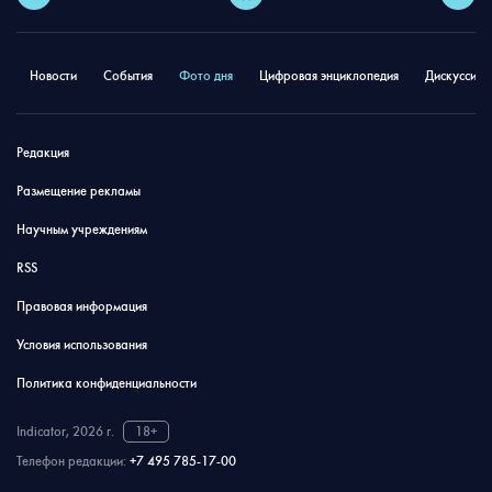
Новости
События
Фото дня
Цифровая энциклопедия
Дискуссион
Редакция
Размещение рекламы
Научным учреждениям
RSS
Правовая информация
Условия использования
Политика конфиденциальности
Indicator, 2026 г.
18+
Телефон редакции:
+7 495 785-17-00