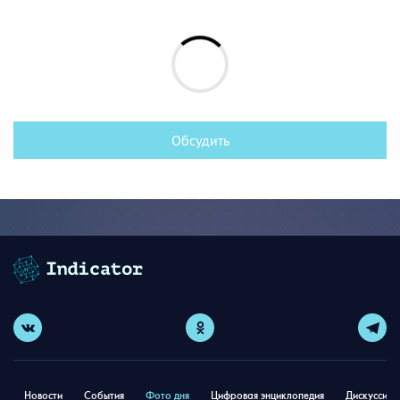
Обсудить
Новости
События
Фото дня
Цифровая энциклопедия
Дискуссион