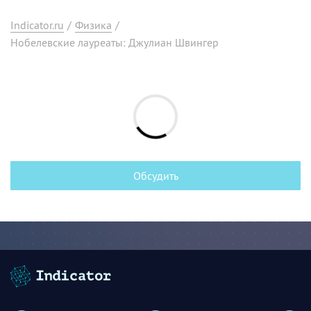
Indicator.ru
/
Физика
/
Нобелевские лауреаты: Джулиан Швингер
Обсудить