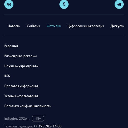
Новости
События
Фото дня
Цифровая энциклопедия
Дискуссион
Редакция
Размещение рекламы
Научным учреждениям
RSS
Правовая информация
Условия использования
Политика конфиденциальности
Indicator, 2026 г.
18+
Телефон редакции:
+7 495 785-17-00