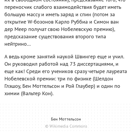
переносчик слабого взаимодействия будет иметь
большую массу и иметь заряд и спин (потом за
открытие W-бозонов Карло Руббиа и Симон ван
дер Меер получат свою Нобелевскую премию),
предсказание существования второго типа
нейтрино…
А ведь кроме занятий наукой Швингер еще и учил.
Он руководил работой над 73 диссертациями, и
еще как! Среди его учеников сразу четыре лауреата
Нобелевской премии: три по физике (Шелдон
Глэшоу, Бен Моттельсон и Рой Глаубер) и один по
химии (Вальтер Кон).
Бен Моттельсон
© Wikimedia Commons