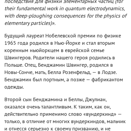
последствия для физики элементарных частиц (for
their fundamental work in quantum electrodynamics,
with deep-ploughing consequences for the physics of
elementary particles)».
Будущий лауреат Нобелевской премии по физике
1965 года родился в Нью-Йорке и стал вторым
коренным ньюйоркцем в еврейской семье
Швингеров. Родители нашего героя родились в
Польше. Отец, Бенджамин Швингер, родился в
Новы-Сонче, мать, Белла Розенфельд, — в Лодзе.
Бенджамин был портным, а позже — фабрикантом
одежды.
Второй сын Бенджамина и Беллы, Джулиан,
оказался очень талантливым. К таким, как он,
действительно применимо слово «вундеркинд» —
только, в отличие от многих вундеркиндов, мальчик
и отнесся серьезно к своему призванию, и не