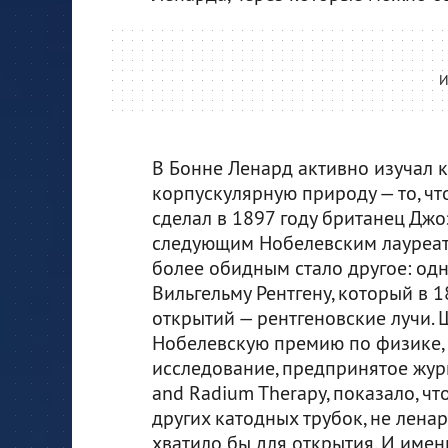
И
В Бонне Ленард активно изучал к
корпускулярную природу — то, чт
сделал в 1897 году британец Джо
следующим Нобелевским лауреато
более обидным стало другое: одн
Вильгельму Рентгену, который в 
открытий — рентгеновские лучи. 
Нобелевскую премию по физике, 
исследование, предпринятое журн
and Radium Therapy, показало, ч
других катодных трубок, не лена
хватило бы для открытия. И имен