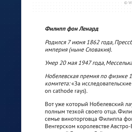
© W
Филипп фон Ленард
Родился 7 июня 1862 года, Прессб
империя (ныне Словакия).
Умер 20 мая 1947 года, Мессельха
Нобелевская премия по физике 1
комитета:
«За исследовательские 
on cathode rays).
Вот уже который Нобелевский ла
полным тезкой своего отца. Фил
семье виноторговца Филиппа фон 
Венгерском королевстве Австро-В