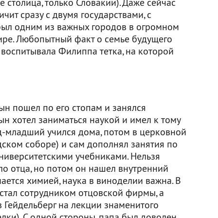
е столица, только Словакии). Даже сейчас
чит сразу с двумя государствами, с
 был одним из важных городов в огромном
ире. Любопытный факт о семье будущего
и воспитывала Филиппа тетка, на которой
ын пошел по его стопам и занялся
ын хотел заниматься наукой и имел к тому
рд-младший учился дома, потом в церковной
ском соборе) и сам дополнял занятия по
ниверситетскими учебниками. Нельзя
ало отца, но потом он нашел внутренний
ается химией, наука в виноделии важна. В
 стал сотрудником отцовской фирмы, а
 в Гейдельберг на лекции знаменитого
елки). С одной стороны, папа был доволен