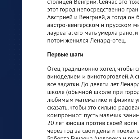
столицей Венгрии. Сейчас это тож
этот город непосредственно грани
Австрией и Венгрией, а тогда он
австро-венгерском и прусском м
лауреата: его мать умерла рано, 
потом женился Ленард-отец.
Первые шаги
Отец традиционно хотел, чтобы с
виноделием и виноторговлей. А с
все задатки. До девяти лет Лена
школе (обычной школе при город
любимым математике и физике у
сказать, чтобы это сильно радов
компромисс: пусть мальчик заним
20 лет юноша против своей воли
через год за свои деньги поехал
Роберта Бунзена (человека и гор