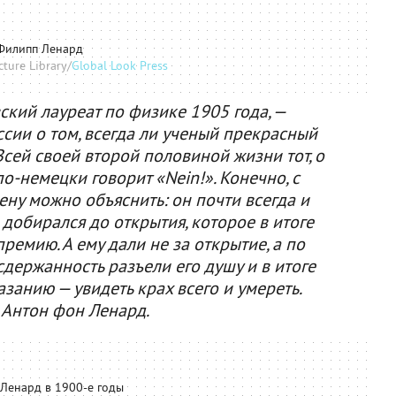
Филипп Ленард
ture Library/
Global Look Press
кий лауреат по физике 1905 года, —
сии о том, всегда ли ученый прекрасный
Всей своей второй половиной жизни тот, о
по-немецки говорит «Nein!». Конечно, с
ену можно объяснить: он почти всегда и
добирался до открытия, которое в итоге
емию. А ему дали не за открытие, а по
сдержанность разъели его душу и в итоге
занию — увидеть крах всего и умереть.
 Антон фон Ленард.
Ленард в 1900-е годы