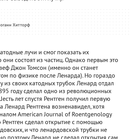
оганн Хитторф
атодные лучи и смог показать их
о они состоят из частиц. Однако первым это
зеф Джон Томсон (именно он станет
м по физике после Ленарда). Но гораздо
у из своих катодных трубок Ленард отдал
1895 году сделал одно из революционных
Шесть лет спустя Рентген получил первую
а Ленард Рентгена возненавидел, хотя
алом Аmerican Journal of Roentgenology
то Рентген сделал открытие с помощью
рдовских, и что ленардовской трубки не
но поэтому Ленард не сделал открытия сам.