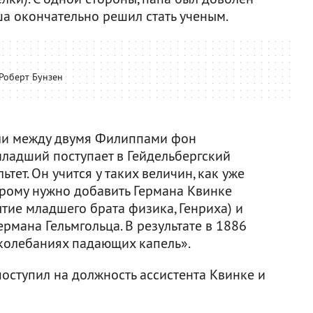
оша окончательно решил стать ученым.
Роберт Бунзен
али между двумя Филиппами фон
младший поступает в Гейдельбергский
тет. Он учится у таких величин, как уже
орому нужно добавить Германа Квинке
ытие младшего брата физика, Генриха) и
ермана Гельмгольца. В результате в 1886
 колебаниях падающих капель».
оступил на должность ассистента Квинке и