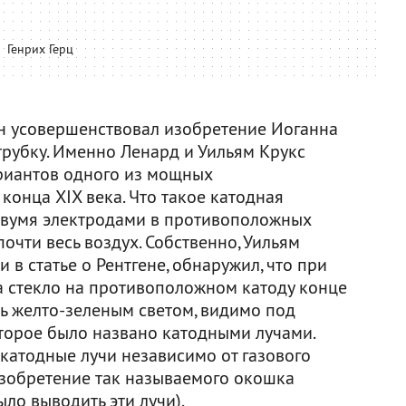
Генрих Герц
он усовершенствовал изобретение Иоганна
трубку. Именно Ленард и Уильям Крукс
риантов одного из мощных
конца XIX века. Что такое катодная
 двумя электродами в противоположных
почти весь воздух. Собственно, Уильям
 в статье о Рентгене, обнаружил, что при
 стекло на противоположном катоду конце
ь желто-зеленым светом, видимо под
оторое было названо катодными лучами.
катодные лучи независимо от газового
изобретение так называемого окошка
ло выводить эти лучи).