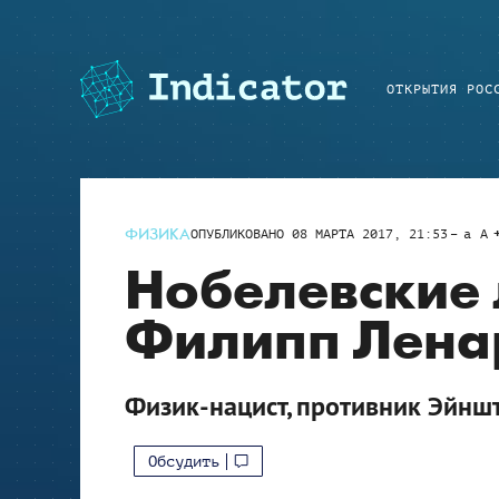
ОТКРЫТИЯ РОС
ФИЗИКА
ОПУБЛИКОВАНО
08 МАРТА 2017, 21:53
a
A
Нобелевские 
Филипп Лена
Физик-нацист, противник Эйншт
Обсудить