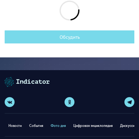
Обсудить
Новости
События
Фото дня
Цифровая энциклопедия
Дискуссион