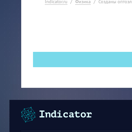
Indicator.ru
/
Физика
/
Созданы оптоэл