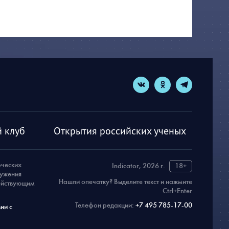
 клуб
Открытия российских ученых
рческих
Indicator, 2026 г.
18+
ружения
Нашли опечатку? Выделите текст и нажмите
действующим
Ctrl+Enter
Телефон редакции:
+7 495 785-17-00
ии с