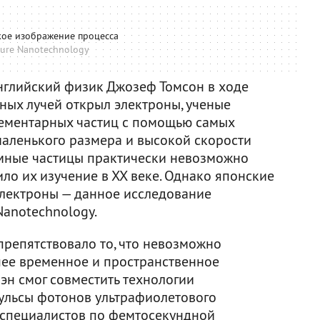
кое изображение процесса
ure Nanotechnology
 английский физик Джозеф Томсон в ходе
ных лучей открыл электроны, ученые
лементарных частиц с помощью самых
маленького размера и высокой скорости
омные частицы практически невозможно
ило их изучение в ХХ веке. Однако японские
электроны — данное исследование
Nanotechnology.
репятствовало то, что невозможно
ее временное и пространственное
н смог совместить технологии
ульсы фотонов ультрафиолетового
е специалистов по фемтосекундной