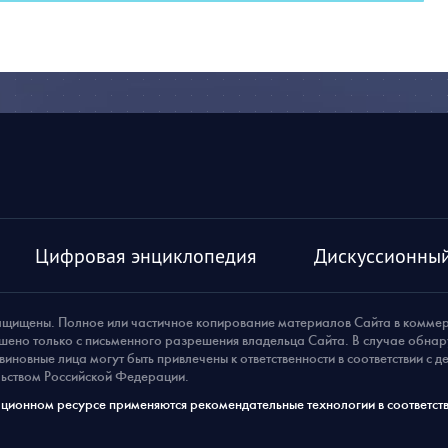
Цифровая энциклопедия
Дискуссионный
ащищены. Полное или частичное копирование материалов Сайта в комме
шено только с письменного разрешения владельца Сайта. В случае обна
виновные лица могут быть привлечены к ответственности в соответствии с 
ьством Российской Федерации.
ионном ресурсе применяются рекомендательные технологии в соответств