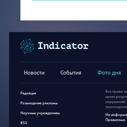
Новости
События
Фото дня
Все права з
Редакция
целях разре
нарушений, 
Размещение рекламы
законодател
Научным учреждениям
На информац
Правилами
RSS