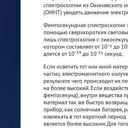
спектроскопии из Окинавского ин
(ОИНТ) увидеть движение электр
Фемтосекундная спектроскопия 
помощью сверхкоротких световых
лишь спектроскопия с пикосекун
котором составляет от 10⁻⁹ до 10
длится от 10⁻¹³ до 10⁻¹⁵ секунд.
Если осветить тот или иной мате
частиц электромагнитного излуче
результате чего происходит их п
на более высокий. Если воздейст
фемтосекунд), внутри вещества 
материал так же быстро возвраща
прибор, как солнечная батарея, 
извлекать в тот короткий период
является более высоким. Для тог