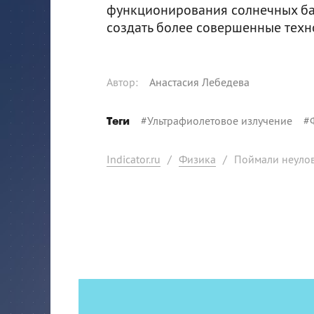
функционирования солнечных бат
создать более совершенные техн
Автор
:
Анастасия Лебедева
#
Ультрафиолетовое излучение
#
Теги
Indicator.ru
/
Физика
/
Поймали неулов