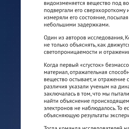
видоизменяется вещество под во
подвергали его сверхкороткому и
измеряли его состояние, посылая
небольшими задержками.
Один из авторов исследования, 
не только объяснять, как движут
светопроницаемости и отражении
Когда первый «сгусток» безмассо
материал, отражательная способ
вещество остывает, и отражение с
различия указали ученым на дин
заключалась в том, что мы пытал
найти объяснение происходящему
электронов не наблюдалось. То е
объясняющую результаты экспери
Тогда команда исследователей н