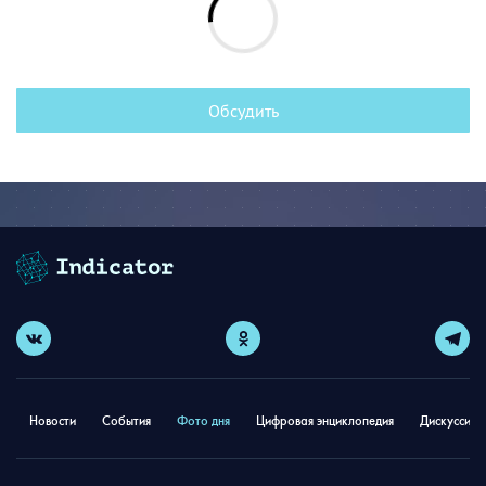
Обсудить
Новости
События
Фото дня
Цифровая энциклопедия
Дискуссион