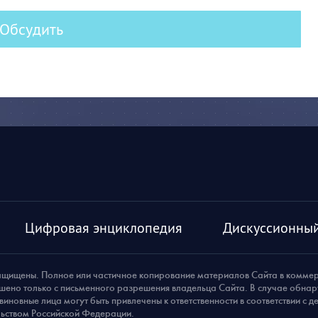
Обсудить
Цифровая энциклопедия
Дискуссионный
ащищены. Полное или частичное копирование материалов Сайта в комме
шено только с письменного разрешения владельца Сайта. В случае обна
виновные лица могут быть привлечены к ответственности в соответствии с 
ьством Российской Федерации.