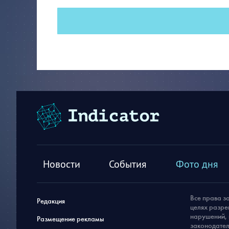
Новости
События
Фото дня
Все права з
Редакция
целях разре
нарушений, 
Размещение рекламы
законодател