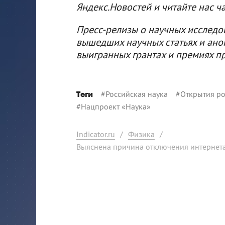
Яндекс.Новостей и читайте нас ч
Пресс-релизы о научных исследо
вышедших научных статьях и ано
выигранных грантах и премиях п
#
Российская наука
#
Открытия ро
Теги
#
Нацпроект «Наука»
Indicator.ru
/
Физика
/
Выяснена причина отключения интернет