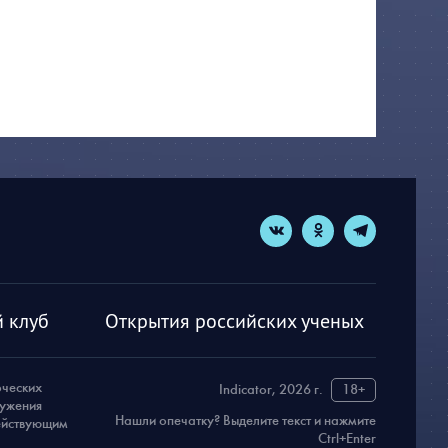
 клуб
Открытия российских ученых
рческих
Indicator, 2026 г.
18+
ружения
Нашли опечатку? Выделите текст и нажмите
действующим
Ctrl+Enter