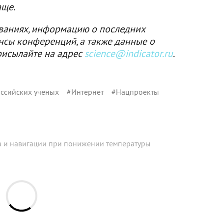
аще.
ваниях, информацию о последних
нсы конференций, а также данные о
рисылайте на адрес
science@indicator.ru
.
ссийских ученых
#
Интернет
#
Нацпроекты
а и навигации при понижении температуры