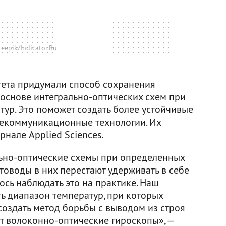
reepik/Indicator.Ru
тета придумали способ сохранения
 основе интегрально-оптических схем при
тур. Это поможет создать более устойчивые
лекоммуникационные технологии. Их
рнале Applied Sciences.
ально-оптические схемы при определенных
етоводы в них перестают удерживать в себе
лось наблюдать это на практике. Наш
ь диапазон температур, при которых
 создать метод борьбы с выводом из строя
ат волоконно-оптические гироскопы», —