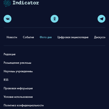
Новости
События
Фото дня
Цифровая энциклопедия
Дискуссион
Редакция
Размещение рекламы
Научным учреждениям
RSS
Правовая информация
Условия использования
Политика конфиденциальности