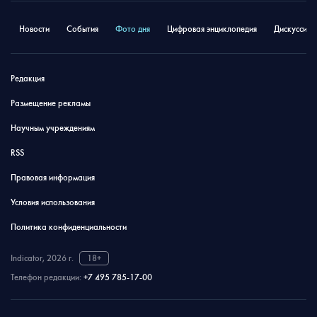
Новости
События
Фото дня
Цифровая энциклопедия
Дискуссион
Редакция
Размещение рекламы
Научным учреждениям
RSS
Правовая информация
Условия использования
Политика конфиденциальности
Indicator, 2026 г.
18+
Телефон редакции:
+7 495 785-17-00