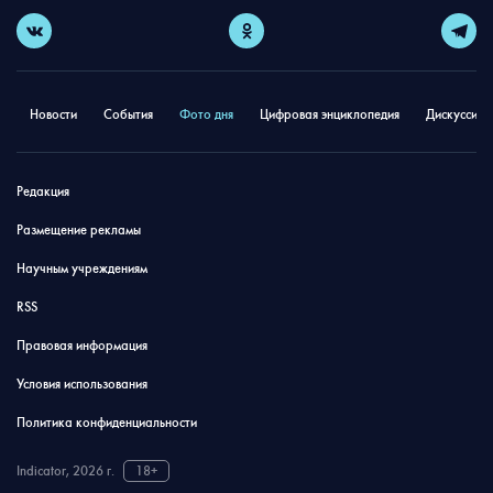
Новости
События
Фото дня
Цифровая энциклопедия
Дискуссион
Редакция
Размещение рекламы
Научным учреждениям
RSS
Правовая информация
Условия использования
Политика конфиденциальности
Indicator, 2026 г.
18+