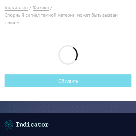
Indicator.ru
/
Физика
/
Спорный сигнал темной материи может быть вызван
гелием
Обсудить