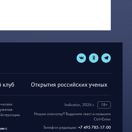
 клуб
Открытия российских ученых
рческих
Indicator, 2026 г.
18+
ружения
Нашли опечатку? Выделите текст и нажмите
действующим
Ctrl+Enter
Телефон редакции:
+7 495 785-17-00
ии с