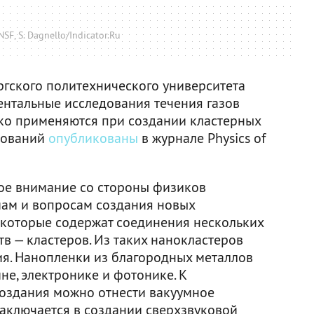
F, S. Dagnello/Indicator.Ru
ргского политехнического университета
нтальные исследования течения газов
ко применяются при создании кластерных
дований
опубликованы
в журнале Physics of
ое внимание со стороны физиков
мам и вопросам создания новых
, которые содержат соединения нескольких
в — кластеров. Из таких нанокластеров
я. Нанопленки из благородных металлов
е, электронике и фотонике. К
создания можно отнести вакуумное
заключается в создании сверхзвуковой