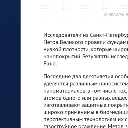
© NRAO/AUI/NS
Исследователи из Санкт-Петербу
Петра Великого провели фундаме
низкой плотности, которые широ
нанопокрытий. Результаты иссле
Fluid.
Последние два десятилетия особ
уделяется различным наносисте
наноматериалов, в том числе тех
атомов одного или разных вещест
изготавливают защитные покрыти
широко применимы в биомедицин
перспективным технологиям их 
газоструйное осаждение. Метод 