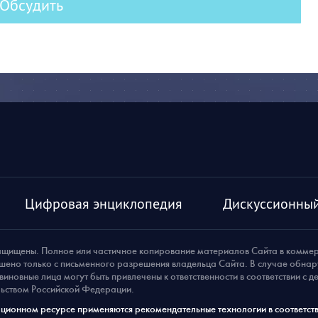
Обсудить
Цифровая энциклопедия
Дискуссионный
ащищены. Полное или частичное копирование материалов Сайта в комме
шено только с письменного разрешения владельца Сайта. В случае обна
виновные лица могут быть привлечены к ответственности в соответствии с 
ьством Российской Федерации.
ионном ресурсе применяются рекомендательные технологии в соответств