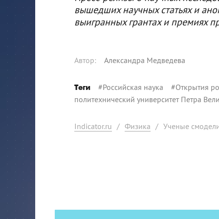
вышедших научных статьях и ано
выигранных грантах и премиях п
Автор
:
Александра Медведева
#
Российская наука
#
Открытия ро
Теги
политехнический университет Петра Вел
Indicator.ru
/
Физика
/
Ученые смодели