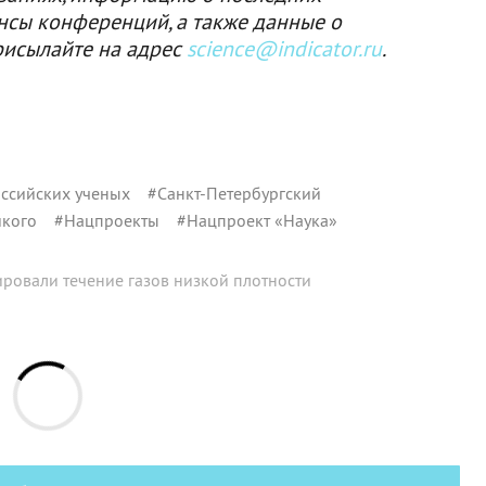
нсы конференций, а также данные о
рисылайте на адрес
science@indicator.ru
.
ссийских ученых
#
Санкт-Петербургский
икого
#
Нацпроекты
#
Нацпроект «Наука»
ровали течение газов низкой плотности