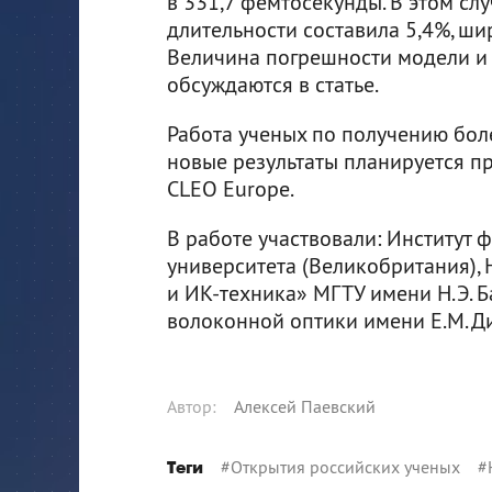
в 331,7 фемтосекунды. В этом сл
длительности составила 5,4%, шир
Величина погрешности модели и
обсуждаются в статье.
Работа ученых по получению бол
новые результаты планируется пр
CLEO Europe.
В работе участвовали: Институт 
университета (Великобритания),
и ИК-техника» МГТУ имени Н.Э. Б
волоконной оптики имени Е.М. Д
Автор
:
Алексей Паевский
#
Открытия российских ученых
#
Теги