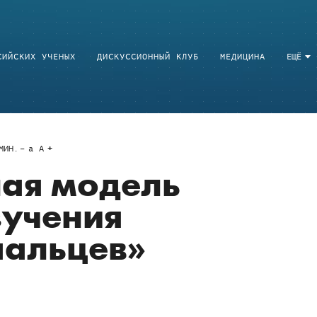
СИЙСКИХ УЧЕНЫХ
ДИСКУССИОННЫЙ КЛУБ
МЕДИЦИНА
ЕЩЁ
ИН.
a
A
ная модель
зучения
пальцев»