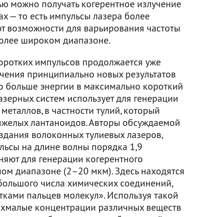
ью можно получать когерентное излучение
х — то есть импульсы лазера более
т возможности для варьирования частоты
более широком диапазоне.
оротких импульсов продолжается уже
лучения принципиально новых результатов
о больше энергии в максимально короткий
азерных систем использует для генерации
еталлов, в частности тулий, который
тяжелых лантаноидов. Авторы обсуждаемой
здания волоконных тулиевых лазеров,
льсы на длине волны порядка 1,9
няют для генерации когерентного
ом диапазоне (2–20 мкм). Здесь находятся
большого числа химических соединений,
тками пальцев молекул». Используя такой
рхмалые концентрации различных веществ