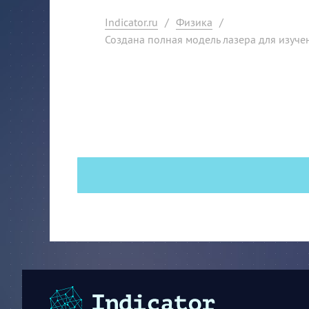
Indicator.ru
/
Физика
/
Создана полная модель лазера для изуче