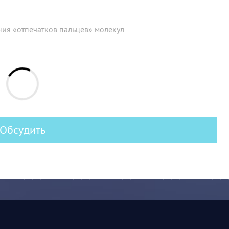
ния «отпечатков пальцев» молекул
Обсудить