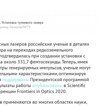
. Установка тулиевого лазера
димир Лазарев/МГТУ
сных лазеров российские ученые в деталях
ера на переходах редкоземельного
 подтвердилась при создании установки с
 около 331,7 фемтосекунды. Теперь, имея
тры генерируемых импульсов, ученые могут
дельными характеристиками, оптимизируя
я
поддержаны
Президентской программой
зультаты работы
опубликованы
в Scientific
енции Frontiers in Optics 2020.
в применяются во многих областях науки,