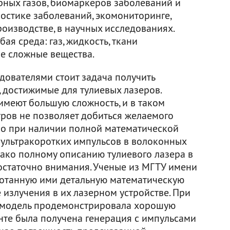
рных газов, биомаркеров заболеваний и
ностике заболеваний, экомониторинге,
оизводстве, в научных исследованиях.
я среда: газ, жидкость, ткани
ие сложные вещества.
дователями стоит задача получить
 достижимые для тулиевых лазеров.
меют большую сложность, и в таком
ров не позволяет добиться желаемого
ько при наличии полной математической
 ультракоротких импульсов в волоконных
нако полному описанию тулиевого лазера в
остаточно внимания. Ученые из МГТУ имени
ботанную ими детальную математическую
излучения в их лазерном устройстве. При
 модель продемонстрировала хорошую
енте была получена генерация с импульсами