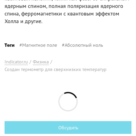
ядерным спином, полная поляризация ядерного
спина, ферромагнетики с квантовым эффектом
Холла и другие.
#
Магнитное поле
#
Абсолютный ноль
Теги
Indicator.ru
/
Физика
/
Создан термометр для сверхнизких температур
Обсудить