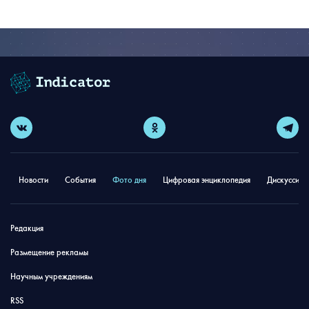
Новости
События
Фото дня
Цифровая энциклопедия
Дискуссион
Редакция
Размещение рекламы
Научным учреждениям
RSS