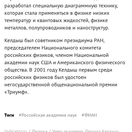
разработал специальную диаграммную технику,
которая стала применяться в физике низких
температур и квантовых жидкостей, физике
металлов, полупроводников и наноструктур.
Келдыш был советником президиума РАН,
председателем Национального комитета
российских физиков, членом Национальной
академии наук США и Американского физического
общества. В 2001 году Келдыш первым среди
российских физиков был удостоен
негосударственной общенациональной премии
«Триумф».
#
Российская академия наук
#
ФИАН
Теги
Indicator.ru
/
Физика
/
Умер академик Леонид Келдыш