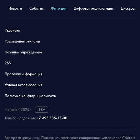
Новости
События
Фото дня
Цифровая энциклопедия
Дискуссион
Редакция
Размещение рекламы
Научным учреждениям
RSS
Правовая информация
Условия использования
Политика конфиденциальности
Indicator, 2026 г.
18+
Телефон редакции:
+7 495 785-17-00
Все права защищены. Полное или частичное копирование материалов Сайта в