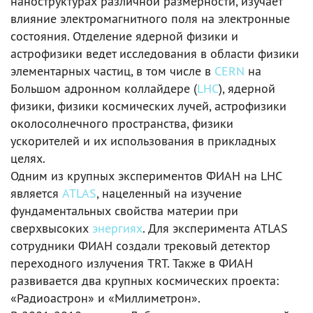
наноструктурах различной размерности, изучает
влияние электромагнитного поля на электронные
состояния. Отделение ядерной физики и
астрофизики ведет исследования в области физики
элементарных частиц, в том числе в
CERN
на
Большом адронном коллайдере (
LHC
), ядерной
физики, физики космических лучей, астрофизики
околосолнечного пространства, физики
ускорителей и их использования в прикладных
целях.
Одним из крупных экспериментов ФИАН на LHC
является
ATLAS
, нацеленный на изучение
фундаментальных свойства материи при
сверхвысоких
энергиях
. Для эксперимента ATLAS
сотрудники ФИАН создали трековый детектор
переходного излучения TRT. Также в ФИАН
развивается два крупных космических проекта:
«Радиоастрон» и «Миллиметрон».