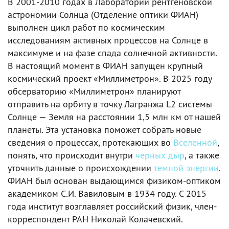
В 2001-2010 годах в Лаборатории рентгеновской
астрономии Солнца (Отделение оптики ФИАН)
выполнен цикл работ по космическим
исследованиям активных процессов на Солнце в
максимуме и на фазе спада солнечной активности.
В настоящий момент в ФИАН запущен крупный
космический проект «Миллиметрон». В 2025 году
обсерваторию «Миллиметрон» планируют
отправить на орбиту в точку Лагранжа L2 системы
Солнце — Земля на расстоянии 1,5 млн км от нашей
планеты. Эта установка поможет собрать новые
сведения о процессах, протекающих во
Вселенной
,
понять, что происходит внутри
черных дыр
, а также
уточнить данные о происхождении
темной энергии
.
ФИАН был основан выдающимся физиком-оптиком
академиком С.И. Вавиловым в 1934 году. С 2015
года институт возглавляет российский физик, член-
корреспондент РАН Николай Колачевский.