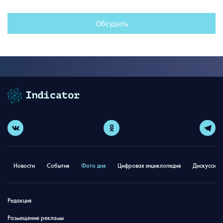
Обсудить
Новости
События
Фото дня
Цифровая энциклопедия
Дискуссион
Редакция
Размещение рекламы