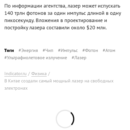
По информации агентства, лазер может испускать
140 трлн фотонов за один импульс длиной в одну
пикосекунду. Вложения в проектирование и
постройку лазера составили около $20 млн.
#
Энергия
#
Чип
#
Импульс
#
Фотон
#
Атом
Теги
#
Ультрафиолетовое излучение
#
Лазер
Indicator.ru
/
Физика
/
В Китае создали самый мощный лазер на свободных
электронах