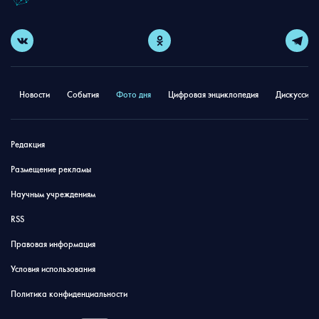
Новости
События
Фото дня
Цифровая энциклопедия
Дискуссион
Редакция
Размещение рекламы
Научным учреждениям
RSS
Правовая информация
Условия использования
Политика конфиденциальности