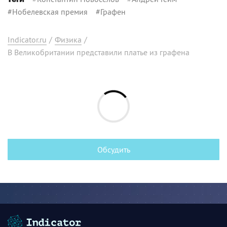
#
Нобелевская премия
#
Графен
Indicator.ru
/
Физика
/
В Великобритании представили платье из графена
Обсудить