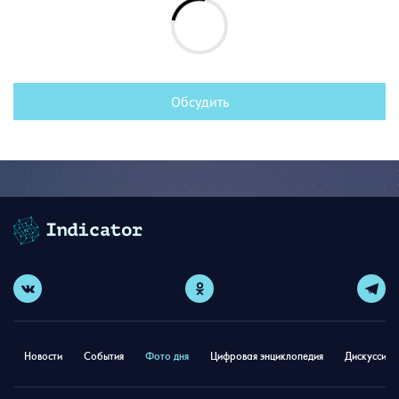
Обсудить
Новости
События
Фото дня
Цифровая энциклопедия
Дискуссион