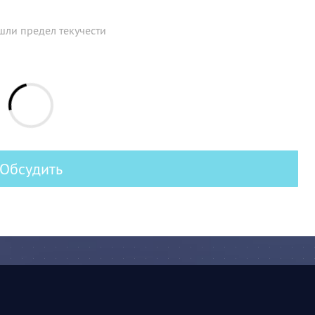
шли предел текучести
Обсудить