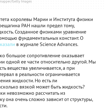
snapper/Getty Images
тета королевы Марии и Института физики
ерещагина РАН нашли предел тому,
дкость. Созданное физиками уравнение
помощью фундаментальных констант. О
сказали
в журнале Science Advances.
лько большое сопротивление оказывает
ии одной ее части относительно другой. Мы
сть вещества увеличивается, а при
тервал в реальности ограничивается
ния жидкости. Но есть ли
асколько вязкой может быть жидкость?
ески невозможно рассчитать из
у она очень сложно зависит от структуры,
сти.