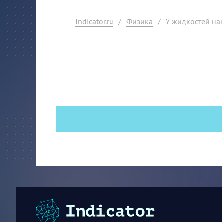
Indicator.ru
/
Физика
/
У жидкостей на