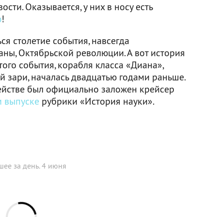
ости. Оказывается, у них в носу есть
ю
!
ся столетие события, навсегда
ны, Октябрьской революции. А вот история
того события, корабля класса «Диана»,
й зари, началась двадцатью годами раньше.
ействе был официально заложен крейсер
 выпуске
рубрики «История науки».
шее за день. 4 июня