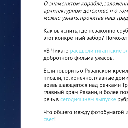
О знаменитом корабле, заложенно
архитектурном детективе и о том
можно узнать, прочитав наш тра
Как выяснить, где незаконно сру
этот конкретный забор? Поможет
«В Чикаго
расцвели гигантские 
добротного фильма ужасов.
Если говорить о Рязанском кремл
писали, то, конечно, главные дом
возвышающегося над речками Тру
главный храм Рязани, и более по
речь в
сегодняшнем выпуске
рубр
Что общего между фотобумагой
свет
!