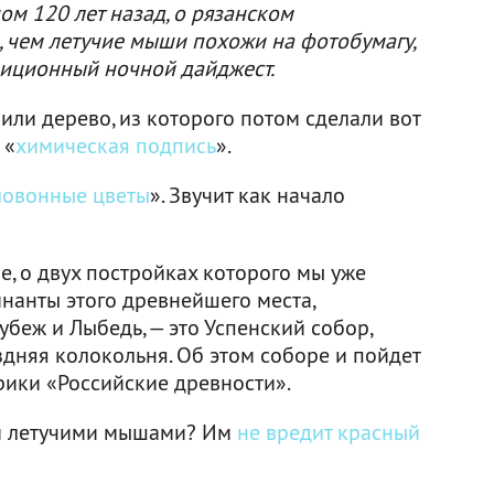
м 120 лет назад, о рязанском
, чем летучие мыши похожи на фотобумагу,
диционный ночной дайджест.
били дерево, из которого потом сделали вот
 «
химическая подпись
».
зловонные цветы
». Звучит как начало
е, о двух постройках которого мы уже
инанты этого древнейшего места,
беж и Лыбедь, — это Успенский собор,
здняя колокольня. Об этом соборе и пойдет
ики «Российские древности».
 и летучими мышами? Им
не вредит красный