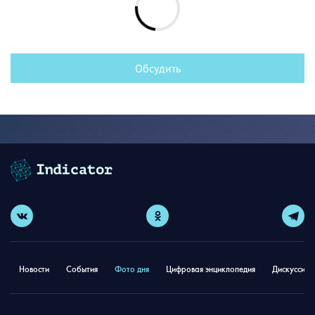
Обсудить
Новости
События
Фото дня
Цифровая энциклопедия
Дискуссион