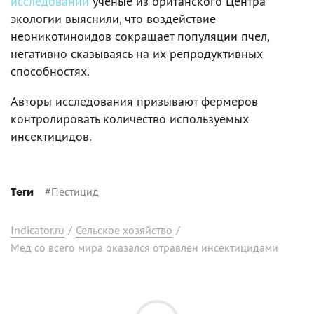
исследовании
ученые из британского Центра
экологии выяснили, что воздействие
неоникотиноидов сокращает популяции пчел,
негативно сказываясь на их репродуктивных
способностях.
Авторы исследования призывают фермеров
контролировать количество используемых
инсектицидов.
#
Пестицид
Теги
Indicator.ru
/
Сельское хозяйство
/
Мед со всего мира оказался отравлен инсектицидами