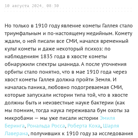
10 августа 2024, 08:30
Но только в 1910 году явление кометы Галлея стало
триумфальным и по-настоящему медийным. Комету
ждали, о ней писали все СМИ, начался временный
культ кометы и даже некоторый психоз: по
наблюдениям 1835 года в хвосте кометы
обнаружили спектры цианида. А после уточнения
орбиты стало понятно, что в мае 1910 года через
хвост кометы Галлея должна пройти Земля. И
началась паника, любовно подогреваемая СМИ,
которые запускали истории типа той, что в хвосте
должны быть и неизвестные науке бактерии (как
мы помним, тогда наука переживала бум охоты за
микробами — мы уже писали истории
Эмиля
Беринга
,
Рональда Росса
,
Роберта Коха
,
Шарля
Лаверана
, получивших к 1910 году за исследования