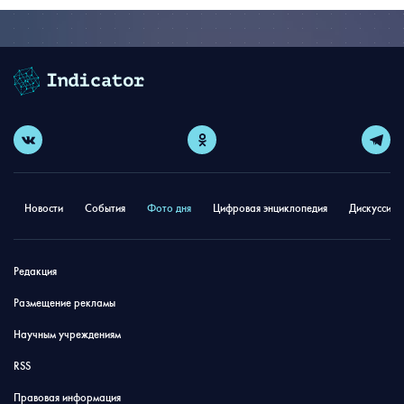
Новости
События
Фото дня
Цифровая энциклопедия
Дискуссион
Редакция
Размещение рекламы
Научным учреждениям
RSS
Правовая информация