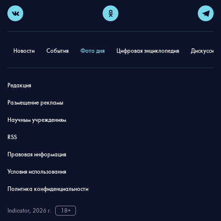
Новости
События
Фото дня
Цифровая энциклопедия
Дискуссион
Редакция
Размещение рекламы
Научным учреждениям
RSS
Правовая информация
Условия использования
Политика конфиденциальности
Indicator, 2026 г.
18+