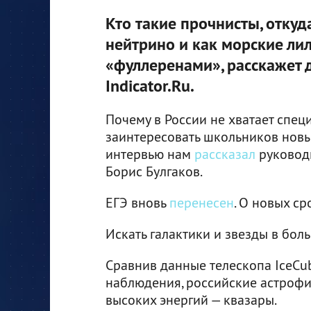
Кто такие прочнисты, отку
нейтрино и как морские ли
«фуллеренами», расскажет 
Indicator.Ru.
Почему в России не хватает спец
заинтересовать школьников новы
интервью нам
рассказал
руковод
Борис Булгаков.
ЕГЭ вновь
перенесен
. О новых ср
Искать галактики и звезды в бол
Сравнив данные телескопа IceCu
наблюдения, российские астроф
высоких энергий — квазары.