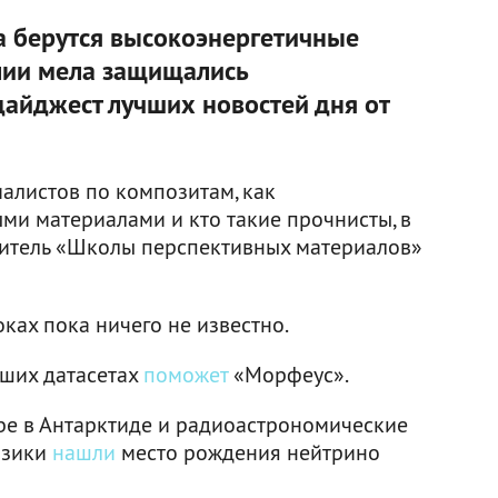
да берутся высокоэнергетичные
лии мела защищались
дайджест лучших новостей дня от
иалистов по композитам, как
ми материалами и кто такие прочнисты, в
итель «Школы перспективных материалов»
оках пока ничего не известно.
ьших датасетах
поможет
«Морфеус».
be в Антарктиде и радиоастрономические
изики
нашли
место рождения нейтрино