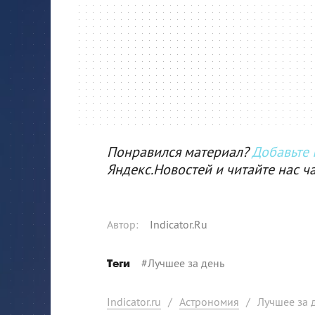
Понравился материал?
Добавьте I
Яндекс.Новостей и читайте нас ч
Автор
:
Indicator.Ru
#
Лучшее за день
Теги
Indicator.ru
/
Астрономия
/
Лучшее за д