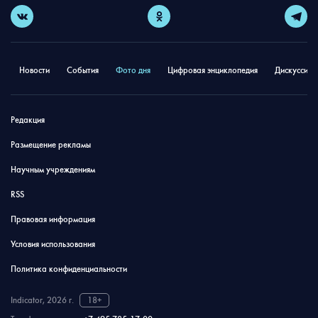
Новости
События
Фото дня
Цифровая энциклопедия
Дискуссион
Редакция
Размещение рекламы
Научным учреждениям
RSS
Правовая информация
Условия использования
Политика конфиденциальности
Indicator, 2026 г.
18+