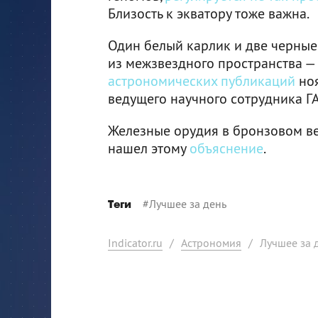
Близость к экватору тоже важна.
Один белый карлик и две черные
из межзвездного пространства —
астрономических публикаций
ноя
ведущего научного сотрудника Г
Железные орудия в бронзовом ве
нашел этому
объяснение
.
#
Лучшее за день
Теги
Indicator.ru
/
Астрономия
/
Лучшее за 