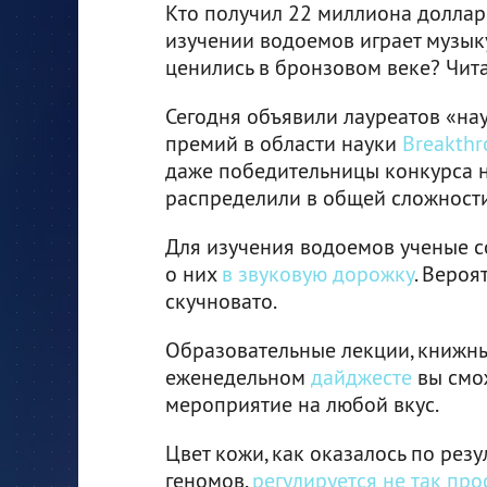
Кто получил 22 миллиона доллар
изучении водоемов играет музык
ценились в бронзовом веке? Чита
Сегодня объявили лауреатов «на
премий в области науки
Breakthr
даже победительницы конкурса 
распределили в общей сложности
Для изучения водоемов ученые с
о них
в звуковую дорожку
. Вероя
скучновато.
Образовательные лекции, книжны
еженедельном
дайджесте
вы смо
мероприятие на любой вкус.
Цвет кожи, как оказалось по рез
геномов,
регулируется не так про