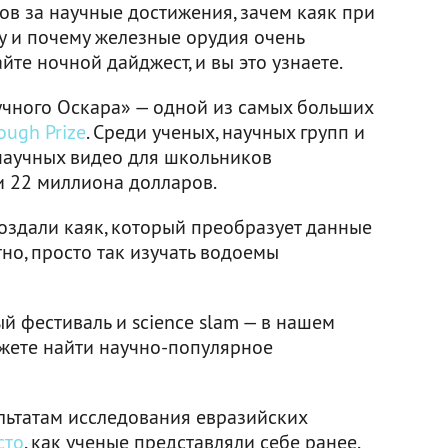
ов за научные достижения, зачем каяк при
у и почему железные орудия очень
йте ночной дайджест, и вы это узнаете.
учного Оскара» — одной из самых больших
ough Prize
. Среди ученых, научных групп и
научных видео для школьников
 22 миллиона долларов.
оздали каяк, который преобразует данные
тно, просто так изучать водоемы
й фестиваль и science slam — в нашем
жете найти научно-популярное
ультатам исследования евразийских
сто
, как ученые представляли себе ранее.