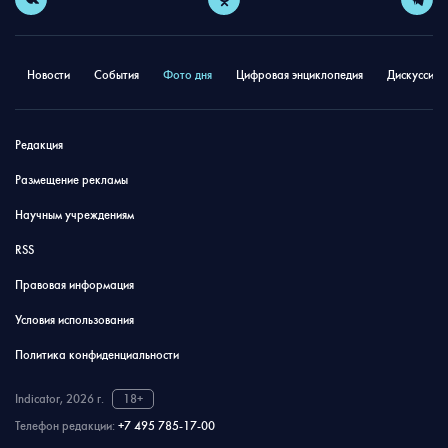
Новости
События
Фото дня
Цифровая энциклопедия
Дискуссион
Редакция
Размещение рекламы
Научным учреждениям
RSS
Правовая информация
Условия использования
Политика конфиденциальности
Indicator, 2026 г.
18+
Телефон редакции:
+7 495 785-17-00