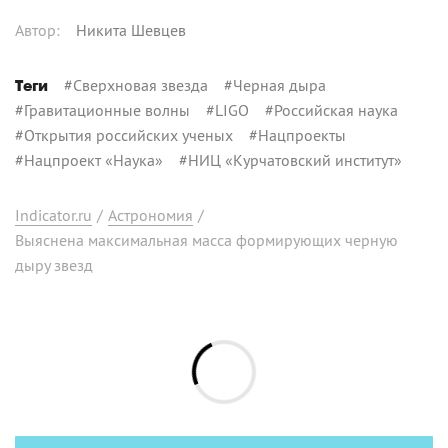
Автор
:
Никита Шевцев
#
Сверхновая звезда
#
Черная дыра
Теги
#
Гравитационные волны
#
LIGO
#
Российская наука
#
Открытия российских ученых
#
Нацпроекты
#
Нацпроект «Наука»
#
НИЦ «Курчатовский институт»
Indicator.ru
/
Астрономия
/
Выяснена максимальная масса формирующих черную
дыру звезд