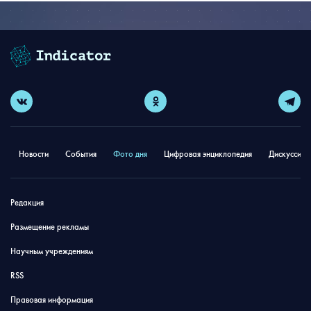
Новости
События
Фото дня
Цифровая энциклопедия
Дискуссион
Редакция
Размещение рекламы
Научным учреждениям
RSS
Правовая информация