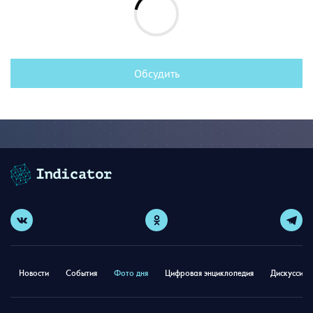
Обсудить
Новости
События
Фото дня
Цифровая энциклопедия
Дискуссион