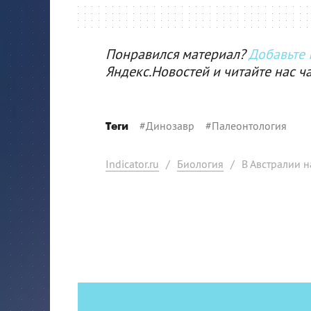
Понравился материал?
Добавьте I
Яндекс.Новостей и читайте нас ч
#
Динозавр
#
Палеонтология
Теги
Indicator.ru
/
Биология
/
В Австралии 