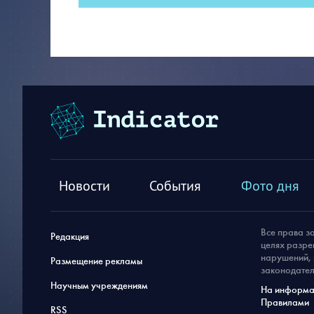
Новости
События
Фото дня
Все права з
Редакция
целях разре
нарушений, 
Размещение рекламы
законодател
Научным учреждениям
На информац
Правилами
RSS