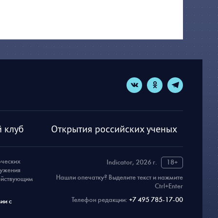
 клуб
Открытия российских ученых
рческих
Indicator, 2026 г.
18+
ружения
Нашли опечатку? Выделите текст и нажмите
действующим
Ctrl+Enter
Телефон редакции:
+7 495 785-17-00
ии с