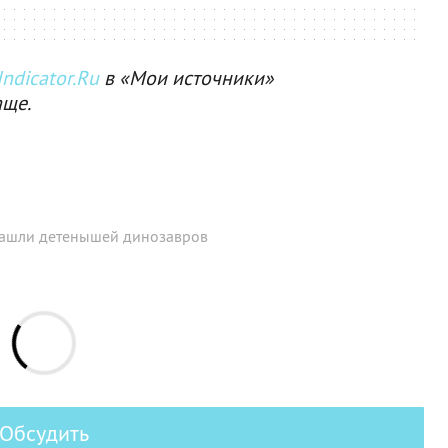
ndicator.Ru
в «Мои источники»
аще.
нашли детенышей динозавров
Обсудить