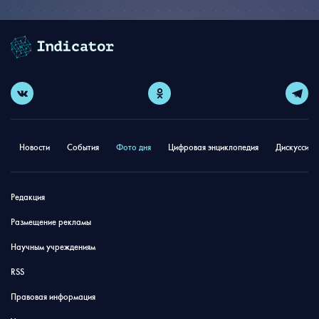
Новости
События
Фото дня
Цифровая энциклопедия
Дискуссион
Редакция
Размещение рекламы
Научным учреждениям
RSS
Правовая информация