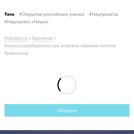
#
Открытия российских ученых
#
Нацпроекты
Теги
#
Нацпроект «Наука»
Indicator.ru
/
Биология
/
Биологи разобрались, как устроена нервная система
брахиопод
Обсудить