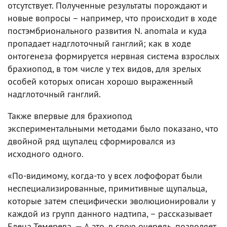
отсутствует. Полученные результаты порождают и
новые вопросы – например, что происходит в ходе
постэмбрионального развития N. anomala и куда
пропадает надглоточный ганглий; как в ходе
онтогенеза формируется нервная система взрослых
брахиопод, в том числе у тех видов, для зрелых
особей которых описан хорошо выраженный
надглоточный ганглий.
Также впервые для брахиопод
экспериментальными методами было показано, что
двойной ряд щупалец сформировался из
исходного одного.
«По-видимому, когда-то у всех лофофорат были
неспециализированные, примитивные щупальца,
которые затем специфически эволюционировали у
каждой из групп данного надтипа, – рассказывает
Елена Темерева. — А это, в свою очередь, позволяет