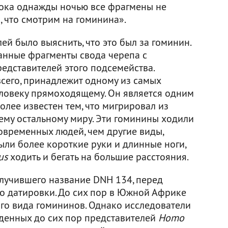
 пока однажды ночью все фрагмены не
, что смотрим на гоминина».
й было выяснить, что это был за гоминин.
ранные фрагменты свода черепа с
едставителей этого подсемейства.
 всего, принадлежит одному из самых
еловеку прямоходящему. Он является одним
лее известен тем, что мигрировал из
ему остальному миру. Эти гоминины ходили
овременных людей, чем другие виды,
ыли более короткие руки и длинные ноги,
us
ходить и бегать на большие расстояния.
лучившего название DNH 134, перед
го датировки. До сих пор в Южной Африке
ого вида гомининов. Однако исследователи
йденных до сих пор представителей
Homo