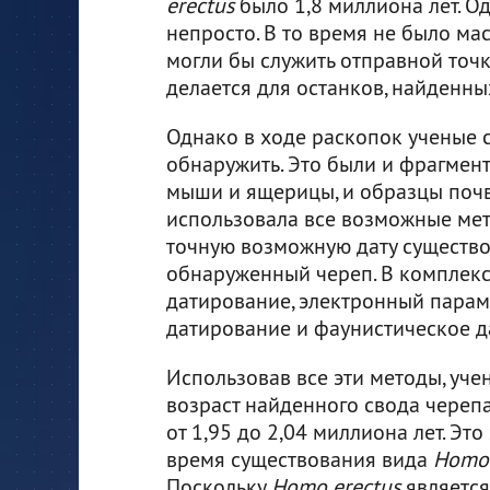
erectus
было 1,8 миллиона лет. О
непросто. В то время не было м
могли бы служить отправной точк
делается для останков, найденны
Однако в ходе раскопок ученые 
обнаружить. Это были и фрагмент
мыши и ящерицы, и образцы почв
использовала все возможные мет
точную возможную дату существ
обнаруженный череп. В комплек
датирование, электронный парам
датирование и фаунистическое д
Использовав все эти методы, уче
возраст найденного свода черепа
от 1,95 до 2,04 миллиона лет. Это
время существования вида
Homo 
Поскольку
Homo erectus
является