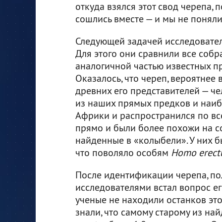
откуда взялся этот свод черепа,
сошлись вместе — и мы не поняли
Следующей задачей исследователе
Для этого они сравнили все соб
аналогичной частью известных пр
Оказалось, что череп, вероятнее
древних его представителей — ч
из наших прямых предков и наибо
Африки и распространился по вс
прямо и были более похожи на с
найденные в «колыбели». У них б
что поволяло особям
Homo erect
После идентификации черепа, по
исследователями встал вопрос е
ученые не находили останков эт
знали, что самому старому из на