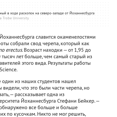
ный в ходе раскопок нa северо-западе от Йоханнесбурга
a Trobe University
т Йоханнесбурга славится окаменелостями
оты собрали свод черепа, который как
o erectus
. Возраст находки — от 1,95 до
0 тысяч лет больше, чем самый старый из
вителей этого вида. Результаты работы
Science.
 один из наших студентов нашел
 видели, что это были части черепа, но
ать, — рассказывает одна из
ерситета Йоханнесбурга Стефани Бейкер. —
 обнаружено все больше и больше
их по кусочкам. Никто не мог решить,