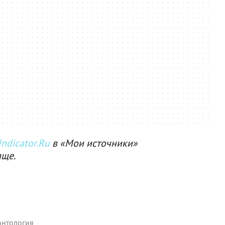
ndicator.Ru
в «Мои источники»
аще.
онтология