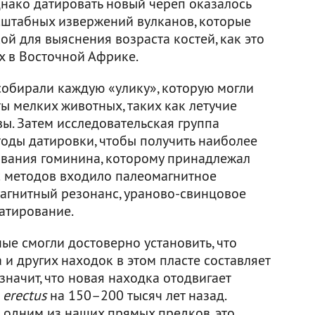
днако датировать новый череп оказалось
асштабных извержений вулканов, которые
ой для выяснения возраста костей, как это
х в Восточной Африке.
собирали каждую «улику», которую могли
ы мелких животных, таких как летучие
ы. Затем исследовательская группа
оды датировки, чтобы получить наиболее
ования гоминина, которому принадлежал
с методов входило палеомагнитное
агнитный резонанс, ураново-свинцовое
атирование.
ные смогли достоверно установить, что
 и других находок в этом пласте составляет
 значит, что новая находка отодвигает
erectus
на 150–200 тысяч лет назад.
 одним из наших прямых предков, это