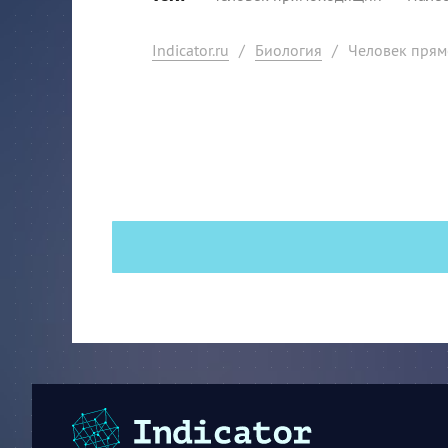
Indicator.ru
/
Биология
/
Человек прям