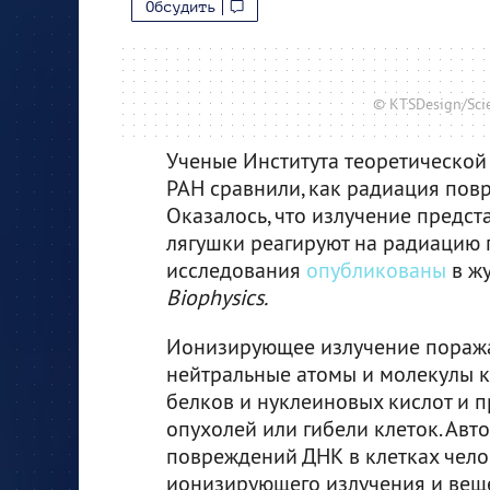
Обсудить
© KTSDesign/Scie
Ученые Института теоретической
РАН сравнили, как радиация пов
Оказалось, что излучение предст
лягушки реагируют на радиацию п
исследования
опубликованы
в ж
Biophysics.
Ионизирующее излучение поража
нейтральные атомы и молекулы кл
белков и нуклеиновых кислот и 
опухолей или гибели клеток. Ав
повреждений ДНК в клетках чело
ионизирующего излучения и веще