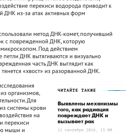
оздействие перекиси водорода приводит к
й ДНК из-за атак активных форм
спользовали метод ДНК-комет, получивший
ок с поврежденной ДНК, которую
микроскопом. Под действием
е петли ДНК вытягиваются и визуально
режденная часть ДНК выглядит как
й тянется «хвост» из разорванной ДНК.
исследования
ЧИТАЙТЕ ТАКЖЕ
из организмов,
ельности. Для
Выявлены механизмы
 из системы крови
того, как радиация
 воздействия на
повреждает ДНК и
вызывает рак
ли перекиси
ью мыши и
12 сентября 2016, 15:00