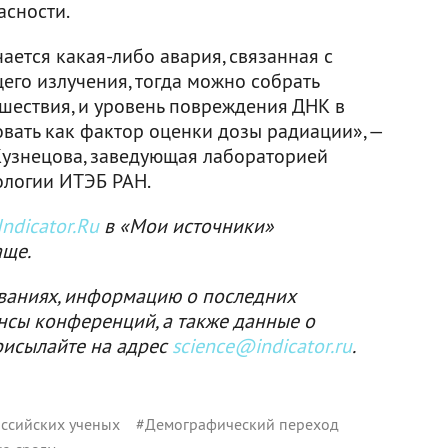
асности.
ается какая-либо авария, связанная с
го излучения, тогда можно собрать
шествия, и уровень повреждения ДНК в
овать как фактор оценки дозы радиации», —
Кузнецова, заведующая лабораторией
логии ИТЭБ РАН.
ndicator.Ru
в «Мои источники»
аще.
ваниях, информацию о последних
нсы конференций, а также данные о
рисылайте на адрес
science@indicator.ru
.
ссийских ученых
#
Демографический переход