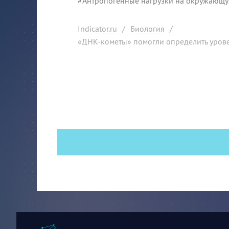
#
Антропогенные нагрузки на окружающу
Indicator.ru
/
Биология
/
«ДНК-кометы» помогли определить уров