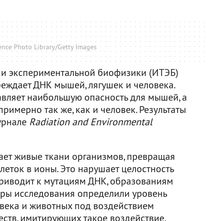
nce Photo Library/Getty Images
 и экспериментальной биофизики (ИТЭБ)
реждает ДНК мышей, лягушек и человека.
авляет наибольшую опасность для мышей, а
римерно так же, как и человек. Результаты
урнале
Radiation and Environmental
ет живые ткани организмов, превращая
еток в ионы. Это нарушает целостность
приводит к мутациям ДНК, образованиям
торы исследования определили уровень
века и животных под воздействием
ств, имитирующих такое воздействие,