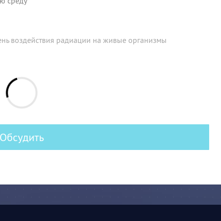
ю среду
ень воздействия радиации на живые организмы
Обсудить