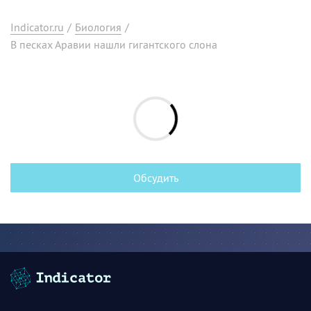
Indicator.ru
/
Биология
/
В песках Аравии нашли гигантского слона
Обсудить