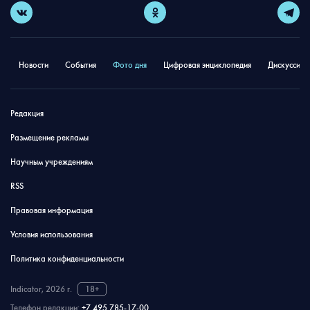
Новости
События
Фото дня
Цифровая энциклопедия
Дискуссион
Редакция
Размещение рекламы
Научным учреждениям
RSS
Правовая информация
Условия использования
Политика конфиденциальности
Indicator, 2026 г.
18+
Телефон редакции:
+7 495 785-17-00