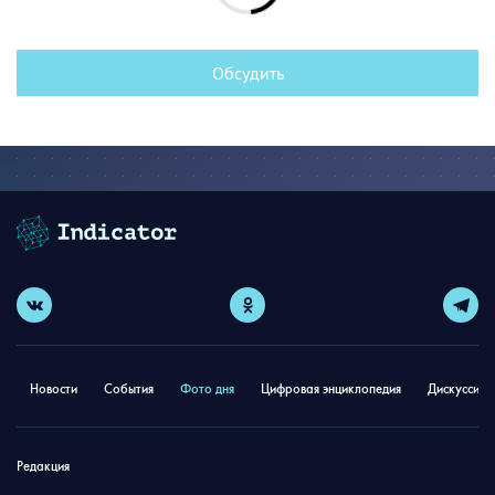
Обсудить
Новости
События
Фото дня
Цифровая энциклопедия
Дискуссион
Редакция