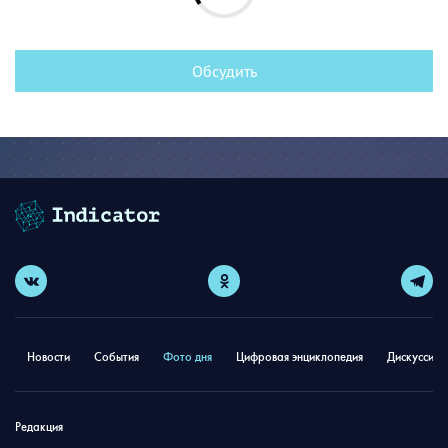
Обсудить
Новости
События
Фото дня
Цифровая энциклопедия
Дискуссион
Редакция