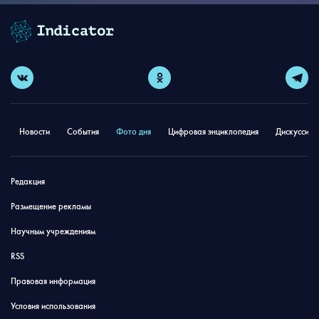
Новости
События
Фото дня
Цифровая энциклопедия
Дискуссион
Редакция
Размещение рекламы
Научным учреждениям
RSS
Правовая информация
Условия использования