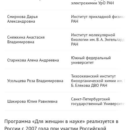
электрохимии УрО РАН
Смирнова Дарья
Институт прикладной физики
Александровна
РАН
Институт молекулярной
Снежкина Анастасия
биологии им. В. А. Энгельгардта
Владимировна
РАН
Южный федеральный
Старикова Алена Андреевна
университет
Тихоокеанский институт
Усольцева Роза Владимировна
биоорганической химии им. Г.
Б. Елякова ДВО РАН
Санкт-Петербургский
Шакирова Юлия Равилевна
государственный Университет
Программа «Для женщин в науке» реализуется в
России с 2007 года при участии Российской