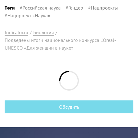
#
Российская наука
#
Гендер
#
Нацпроекты
Теги
#
Нацпроект «Наука»
Indicator.ru
/
Биология
/
Подведены итоги национального конкурса L'Oreal-
UNESCO «Для женщин в науке»
Обсудить