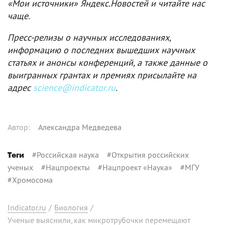
«Мои источники» Яндекс.Новостей и читайте нас
чаще.
Пресс-релизы о научных исследованиях,
информацию о последних вышедших научных
статьях и анонсы конференций, а также данные о
выигранных грантах и премиях присылайте на
адрес
science@indicator.ru
.
Автор
:
Александра Медведева
#
Российская наука
#
Открытия российских
Теги
ученых
#
Нацпроекты
#
Нацпроект «Наука»
#
МГУ
#
Хромосома
Indicator.ru
/
Биология
/
Ученые выяснили, как микротрубочки перемещают