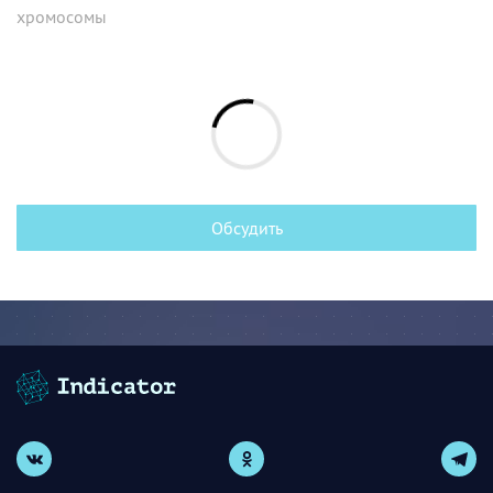
хромосомы
Обсудить