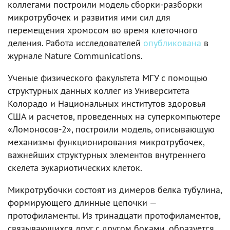
коллегами построили модель сборки-разборки
микротрубочек и развития ими сил для
перемещения хромосом во время клеточного
деления. Работа исследователей
опубликована
в
журнале Nature Communications.
Ученые физического факультета МГУ с помощью
структурных данных коллег из Университета
Колорадо и Национальных институтов здоровья
США и расчетов, проведенных на суперкомпьютере
«Ломоносов-2», построили модель, описывающую
механизмы функционирования микротрубочек,
важнейших структурных элементов внутреннего
скелета эукариотических клеток.
Микротрубочки состоят из димеров белка тубулина,
формирующего длинные цепочки —
протофиламенты. Из тринадцати протофиламентов,
связывающихся друг с другом боками, образуется