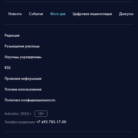
Новости
События
Фото дня
Цифровая энциклопедия
Дискуссион
Редакция
Размещение рекламы
Научным учреждениям
RSS
Правовая информация
Условия использования
Политика конфиденциальности
Indicator, 2026 г.
18+
Телефон редакции:
+7 495 785-17-00