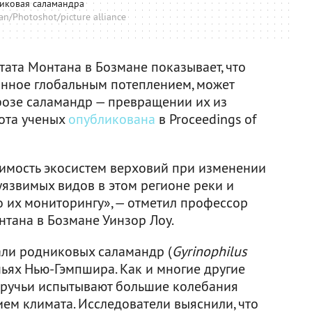
иковая саламандра
n/Photoshot/picture alliance
тата Монтана в Бозмане показывает, что
анное глобальным потеплением, может
фозе саламандр — превращении их из
бота ученых
опубликована
в Proceedings of
имость экосистем верховий при изменении
уязвимых видов в этом регионе реки и
о их мониторингу», — отметил профессор
нтана в Бозмане Уинзор Лоу.
али родниковых саламандр (
Gyrinophilus
учьях Нью-Гэмпшира. Как и многие другие
и ручьи испытывают большие колебания
ем климата. Исследователи выяснили, что