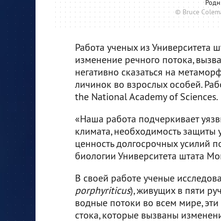
Родн
© Bruce Colema
Работа ученых из Университета ш
изменение речного потока, вызв
негативно сказаться на метамор
личинок во взрослых особей. Ра
the National Academy of Sciences.
«Наша работа подчеркивает уязв
климата, необходимость защиты 
ценность долгосрочных усилий п
биологии Университета штата Мо
В своей работе ученые исследов
porphyriticus
), живущих в пяти р
водные потоки во всем мире, эт
стока, которые вызваны изменени