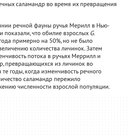
речных саламандр во время их превращения
янии речной фауны ручья Мерилл в Нью-
ли показали, что обилие взрослых
G.
года примерно на 50%, но не было
величению количества личинок. Затем
енчивость потока в ручьях Меррилл и
р, превращающихся из личинок во
в те годы, когда изменчивость речного
личество саламандр пережило
жению численности взрослой популяции.