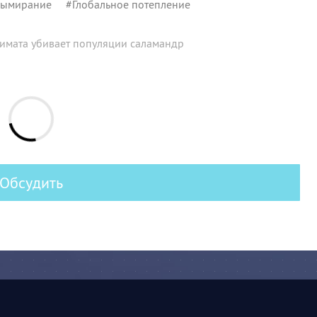
Вымирание
#
Глобальное потепление
имата убивает популяции саламандр
Обсудить