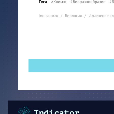
#
Климат
#
Биоразнообразие
#
Теги
Indicator.ru
/
Биология
/
Изменение кл